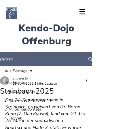
Kendo-Dojo
Offenburg
Beitrag
Anmelden
Alle Beiträge
anbarestanin
Alle Beiträge
15. Juni 2025
1 Min. Lesezeit
Kontaktieren Sie uns
Steinbach 2025
1. Basics / Suburi
Der 24. Sommerlehrgang in 
2. Kihon waza keiko ho
Steinbach, organisiert von Dr. Bernd 
3. Nihon Kendo Kata
Klein (7. Dan Kyoshi), fand vom 21. bis 
4. Technik
25. Mai in der südbadischen 
Sportschule, Halle 3, statt. Er wurde 