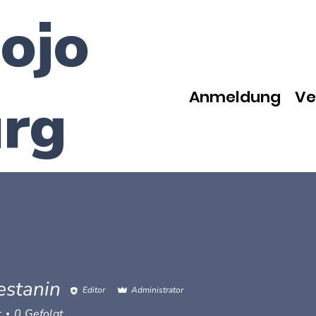
ojo
Anmeldung
Ve
rg
estanin
Editor
Administrator
nin
r
0
Gefolgt