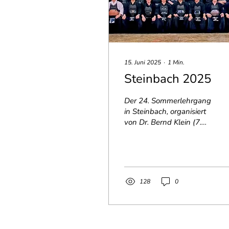
15. Juni 2025
∙
1
Min.
Steinbach 2025
Der 24. Sommerlehrgang
in Steinbach, organisiert
von Dr. Bernd Klein (7.
Dan Kyoshi), fand vom
21. bis 25. Mai in der
südbadischen...
128
0