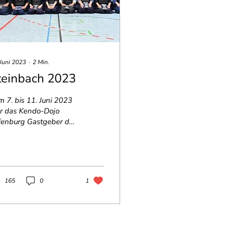
 Juni 2023
∙
2
Min.
teinbach 2023
 7. bis 11. Juni 2023
r das Kendo-Dojo
fenburg Gastgeber der
. Auflage des
einbachlehrgangs,
tiiert durch Dr. Bernd...
165
0
1