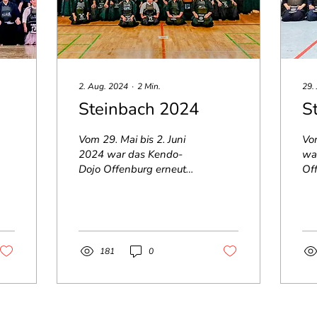
2. Aug. 2024
∙
2
Min.
29.
Steinbach 2024
S
Vom 29. Mai bis 2. Juni
Vom
2024 war das Kendo-
wa
Dojo Offenburg erneut
Of
Gastgeber der 22.
21
Auflage des
St
Steinbachlehrgangs,
ini
initiiert durch Dr....
181
0