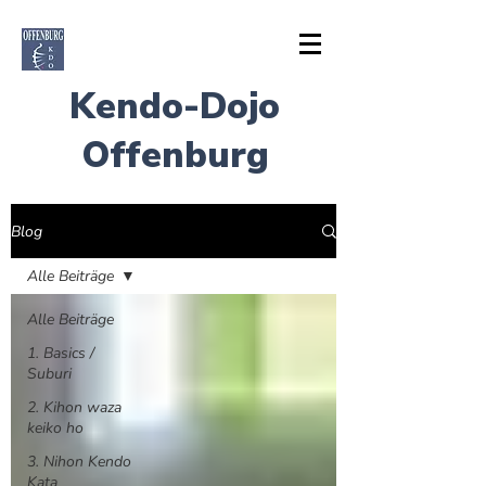
Kendo-Dojo
Offenburg
Blog
Anmelden
Alle Beiträge
Alle Beiträge
Kontaktieren Sie uns
1. Basics /
Suburi
2. Kihon waza
keiko ho
3. Nihon Kendo
Kata